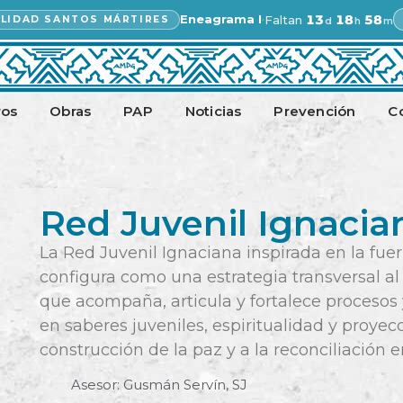
·
13
18
58
Eneagrama I
Faltan
ALIDAD SANTOS MÁRTIRES
d
h
m
Faltan 13 días y 18 horas para
ros
Obras
PAP
Noticias
Prevención
C
Red Juvenil Ignacia
La Red Juvenil Ignaciana inspirada en la fuer
configura como una estrategia transversal al
que acompaña, articula y fortalece procesos 
en saberes juveniles, espiritualidad y proyecc
construcción de la paz y a la reconciliación en
Asesor: Gusmán Servín, SJ