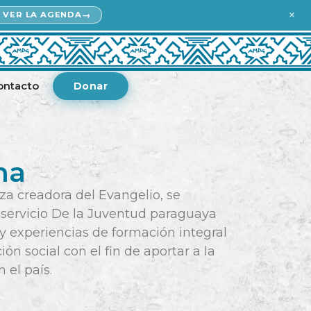
×
VER LA AGENDA
 Eneagrama I.
ontacto
Donar
na
za creadora del Evangelio, se
 servicio De la Juventud paraguaya
y experiencias de formación integral
ión social con el fin de aportar a la
 el país.