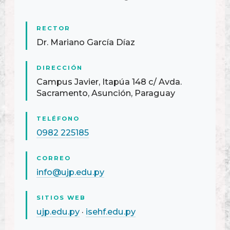
RECTOR
Dr. Mariano García Díaz
DIRECCIÓN
Campus Javier, Itapúa 148 c/ Avda.
Sacramento, Asunción, Paraguay
TELÉFONO
0982 225185
CORREO
info@ujp.edu.py
SITIOS WEB
ujp.edu.py
·
isehf.edu.py