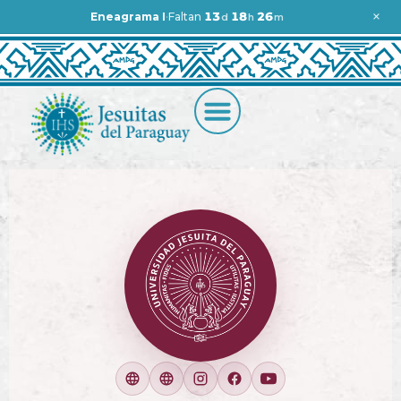
×
·
13
18
26
Eneagrama I
Faltan
d
h
m
Faltan 13 días y 18 horas para