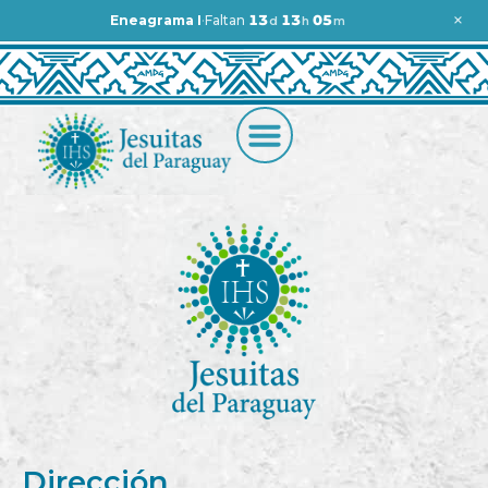
×
·
13
13
05
Eneagrama I
Faltan
d
h
m
Faltan 13 días y 13 horas para
Dirección